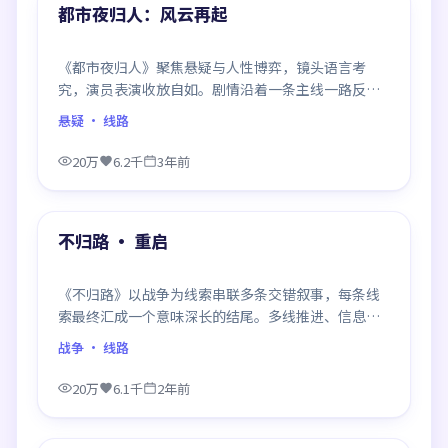
精选
都市夜归人：风云再起
《都市夜归人》聚焦悬疑与人性博弈，镜头语言考
究，演员表演收放自如。剧情沿着一条主线一路反
转，每次揭晓都重塑前情认知，悬念感拉满。
悬疑
· 线路
20万
6.2千
3年前
99:07
精选
不归路 · 重启
《不归路》以战争为线索串联多条交错叙事，每条线
索最终汇成一个意味深长的结尾。多线推进、信息密
度大，二刷时仍有新发现。
战争
· 线路
20万
6.1千
2年前
99:17