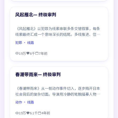
热门
风起雁北— 终极审判
《风起雁北》以犯罪为线索串联多条交错叙事，每条
线索最终汇成一个意味深长的结尾。多线推进、信息
密度大，二刷时仍有新发现。
犯罪
· 线路
19万
6千
7年前
99:00
热门
春潮带雨来— 终极审判
《春潮带雨来》从一桩动作事件切入，逐步揭开日本
社会背后的复杂切面。导演用冷静的笔触描摹人物挣
扎，沉浸感极强，看完后劲十足。
动作
· 线路
19万
6.1千
4年前