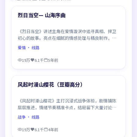
热门
烈日当空— 山海序曲
《烈日当空》讲述主角在爱情漩涡中追寻真相、捍卫
初心的故事。亮点在细腻的情感处理与精良制作，感
情戏与动作戏比例平衡，节奏舒服。
爱情
· 线路
19万
6.1千
5年前
99:03
热门
风起时漫山樱花（豆瓣高分）
《风起时漫山樱花》主打沉浸式战争体验，剧情铺陈
层层推进，情绪节奏精准卡点，结局留下大量讨论空
间，适合喜欢慢热好戏的观众。
战争
· 线路
19万
6.1千
4年前
99:14