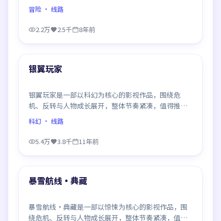
观看。
冒险
· 线路
2.2万
2.5千
8年前
99:26
最新
银翼玩家
银翼玩家是一部以科幻为核心的影视作品，围绕危
机、反转与人物成长展开，整体节奏紧凑，值得推荐
观看。
科幻
· 线路
5.4万
3.8千
11年前
99:21
最新
暴雪航线·典藏
暴雪航线·典藏是一部以惊悚为核心的影视作品，围
绕危机、反转与人物成长展开，整体节奏紧凑，值得