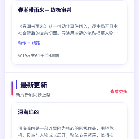
精选
春潮带雨来— 终极审判
《春潮带雨来》从一桩动作事件切入，逐步揭开日本
社会背后的复杂切面。导演用冷静的笔触描摹人物挣
扎，沉浸感极强，看完后劲十足。
动作
· 线路
19万
6.1千
4年前
最新更新
查看更多
新片新剧同步上架
99:05
最新
深海追凶
深海追凶是一部以冒险为核心的影视作品，围绕危
机、反转与人物成长展开，整体节奏紧凑，值得推荐