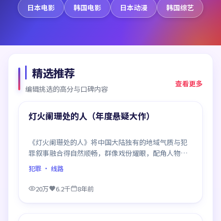
日本电影
韩国电影
日本动漫
韩国综艺
精选推荐
查看更多
编辑挑选的高分与口碑内容
99:40
精选
灯火阑珊处的人（年度悬疑大作）
《灯火阑珊处的人》将中国大陆独有的地域气质与犯
罪叙事融合得自然顺畅，群像戏份耀眼，配角人物同
样鲜活，整部作品质感扎实。
犯罪
· 线路
20万
6.2千
8年前
99:52