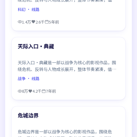
推荐观看。
科幻
· 线路
1.4万
2.6千
5年前
99:25
最新
天际入口·典藏
天际入口·典藏是一部以战争为核心的影视作品，围
绕危机、反转与人物成长展开，整体节奏紧凑，值得
推荐观看。
战争
· 线路
8万
4.2千
7年前
99:38
最新
危城边界
危城边界是一部以战争为核心的影视作品，围绕危