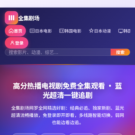
全集剧场
首页
日本电影
韩国电影
日本动漫
韩国
登录
搜索
高分热播电视剧免费全集观看 · 蓝
光超清一键追剧
全集剧场网罗全网精选好剧：经典必追、独家新剧、蓝光
超清流畅播放，免登录即开即看，多线路智能切换，弱网
也能边看边追。