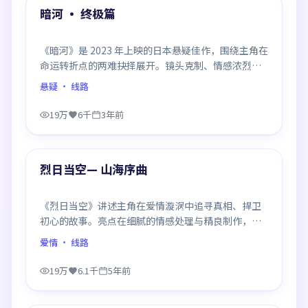
精选
暗河 · 终极篇
《暗河》是 2023 年上映的日本悬疑佳作，围绕主角在
命运转折点的两难抉择展开。镜头克制、情感浓烈，
伏笔层层铺陈，结尾出人意料，是同类题材中口碑回
悬疑
· 线路
潮的一部。
19万
6千
3年前
97:48
精选
烈日当空— 山海序曲
《烈日当空》讲述主角在爱情漩涡中追寻真相、捍卫
初心的故事。亮点在细腻的情感处理与精良制作，感
情戏与动作戏比例平衡，节奏舒服。
爱情
· 线路
19万
6.1千
5年前
99:03