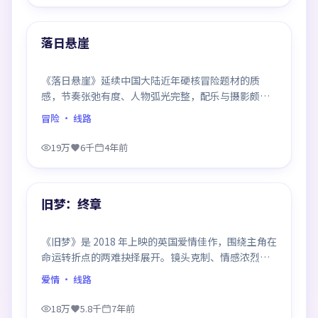
99:12
热门
落日悬崖
《落日悬崖》延续中国大陆近年硬核冒险题材的质
感，节奏张弛有度、人物弧光完整，配乐与摄影颇具
作者风格，是一部值得逐帧细看的诚意之作。
冒险
· 线路
19万
6千
4年前
99:42
热门
旧梦：终章
《旧梦》是 2018 年上映的英国爱情佳作，围绕主角在
命运转折点的两难抉择展开。镜头克制、情感浓烈，
伏笔层层铺陈，结尾出人意料，是同类题材中口碑回
爱情
· 线路
潮的一部。
18万
5.8千
7年前