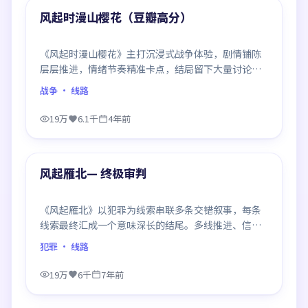
精选
风起时漫山樱花（豆瓣高分）
《风起时漫山樱花》主打沉浸式战争体验，剧情铺陈
层层推进，情绪节奏精准卡点，结局留下大量讨论空
间，适合喜欢慢热好戏的观众。
战争
· 线路
19万
6.1千
4年前
99:14
精选
风起雁北— 终极审判
《风起雁北》以犯罪为线索串联多条交错叙事，每条
线索最终汇成一个意味深长的结尾。多线推进、信息
密度大，二刷时仍有新发现。
犯罪
· 线路
19万
6千
7年前
99:00