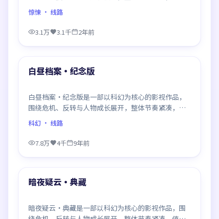
推荐观看。
惊悚
· 线路
3.1万
3.1千
2年前
99:59
最新
白昼档案·纪念版
白昼档案·纪念版是一部以科幻为核心的影视作品，
围绕危机、反转与人物成长展开，整体节奏紧凑，值
得推荐观看。
科幻
· 线路
7.8万
4千
9年前
99:28
最新
暗夜疑云·典藏
暗夜疑云·典藏是一部以科幻为核心的影视作品，围
绕危机、反转与人物成长展开，整体节奏紧凑，值得